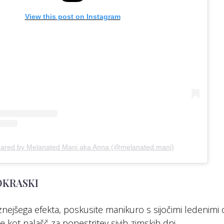
View this post on Instagram
hared by Melanated Mani aka Anna (@melanated.mani)
 OKRASKI
aznejšega efekta, poskusite manikuro s sijočimi ledenimi 
je kot nalašč za popestritev sivih zimskih dni.