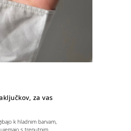
aključkov, za vas
gibajo k hladnim barvam,
 ujemajo s trenutnim