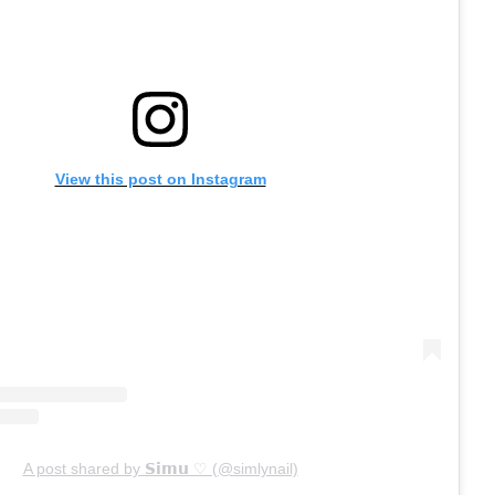
View this post on Instagram
A post shared by 𝗦𝗶𝗺𝘂 ♡ (@simlynail)