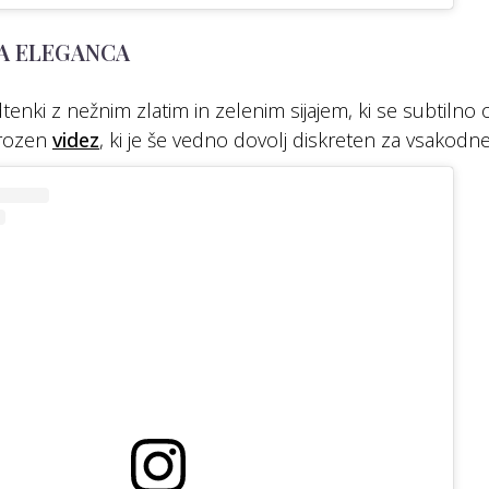
NA ELEGANCA
enki z nežnim zlatim in zelenim sijajem, ki se subtilno o
rozen
videz
, ki je še vedno dovolj diskreten za vsakod