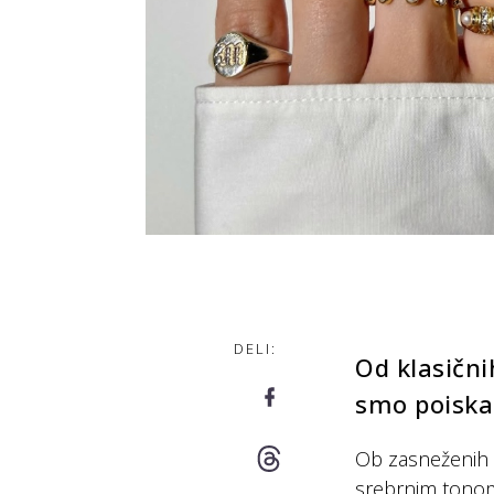
DELI:
Od klasični
smo poiskal
Ob zasneženih d
srebrnim tonom,