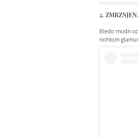
2. ZMRZNJE
Bledo modri odt
nohtom glamu