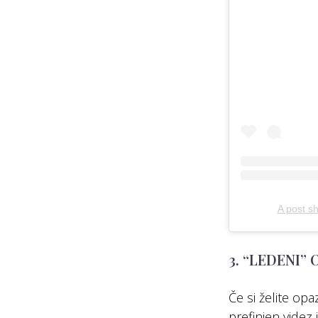
A post s
3. “LEDENI”
Če si želite op
prefinjen videz 