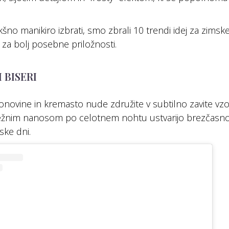
kšno manikiro izbrati, smo zbrali 10 trendi idej za zimsk
 za bolj posebne priložnosti.
 BISERI
novine in kremasto nude združite v subtilno zavite vzo
ežnim nanosom po celotnem nohtu ustvarijo brezčasno e
ske dni.