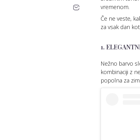
vremenom.
Če ne veste, ka
za vsak dan kot
1. ELEGANTNI
Nežno barvo slo
kombinaciji z n
popolna za zim