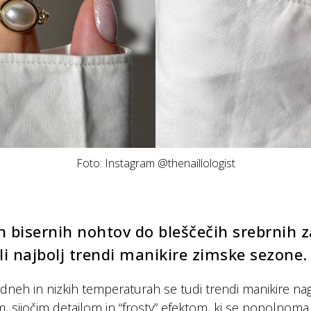
Foto: Instagram @thenaillologist
h bisernih nohtov do bleščečih srebrnih z
i najbolj trendi manikire zimske sezone.
neh in nizkih temperaturah se tudi trendi manikire na
 sijočim detajlom in “frosty” efektom, ki se popolnoma