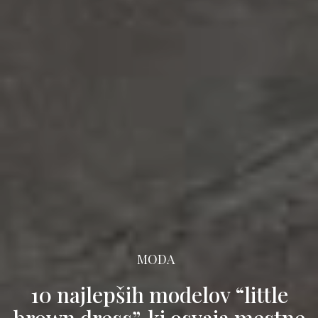
MODA
10 najlepših modelov “little
brown dress”, ki osvaja mestne