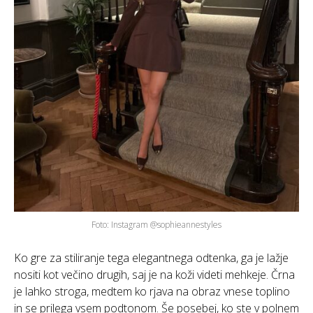
Foto: Instagram @sophieannestyles
Ko gre za stiliranje tega elegantnega odtenka, ga je lažje
nositi kot večino drugih, saj je na koži videti mehkeje. Črna
je lahko stroga, medtem ko rjava na obraz vnese toplino
in se prilega vsem podtonom. Še posebej, ko ste v polnem