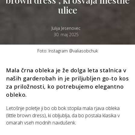
ulice
Julija Jesenovec
30. maj 2025
Foto: Instagram @valiasobchuk
Mala črna obleka je že dolga leta stalnica v
naših garderobah in je priljubljen go-to kos
za priložnosti, ko potrebujemo elegantno
obleko.
Letošnje poletje ji bo ob bok stopila mala rjava obleka
(little brown dress), ki obljublja, da bo postala klasika v
omarah vseh modnih navdušenk.