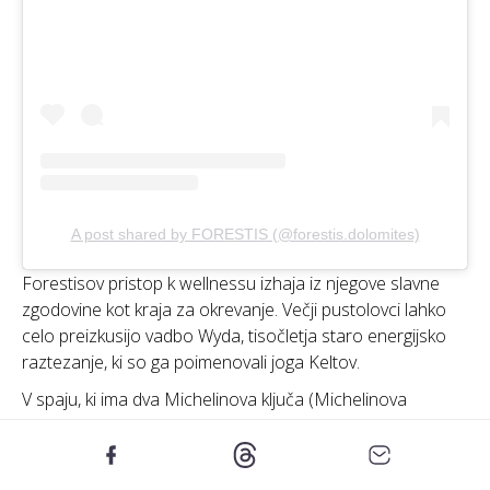
A post shared by FORESTIS (@forestis.dolomites)
Forestisov pristop k wellnessu izhaja iz njegove slavne
zgodovine kot kraja za okrevanje. Večji pustolovci lahko
celo preizkusijo vadbo Wyda, tisočletja staro energijsko
raztezanje, ki so ga poimenovali joga Keltov.
V spaju, ki ima dva Michelinova ključa (Michelinova
nagrada za vrhunske namestitve) in osupljiv pogled na
okoliško hribovje, je poudarek na metodologijah
zdravljenja, ki so jih črpali iz naravnega okolja letovišča. Tu