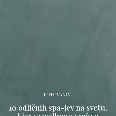
POTOVANJA
10 odličnih spa-jev na svetu,
kjer se wellness sreča z