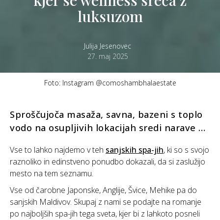
luksuzom
Julija Jesenovec
27. maj 2025
Foto: Instagram @comoshambhalaestate
Sproščujoča masaža, savna, bazeni s toplo
vodo na osupljivih lokacijah sredi narave …
Vse to lahko najdemo v teh
sanjskih spa-jih
, ki so s svojo
raznoliko in edinstveno ponudbo dokazali, da si zaslužijo
mesto na tem seznamu.
Vse od čarobne Japonske, Anglije, Švice, Mehike pa do
sanjskih Maldivov. Skupaj z nami se podajte na romanje
po najboljših spa-jih tega sveta, kjer bi z lahkoto posneli