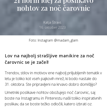
nohtov za noč čarovnic
Katja Štravs
16. oktober 2023
Foto: Instagram @madam_glam
Lov na najbolj strašljive manikire za noč
čarovnic se je začel!
Trendov, stilov in motivov ene najbolj priljubljenih tematik v
letu je toliko kot vseh pajkovih mrež, ki bodo nastale do
31. oktobra. Ste pripravljeni na krvavo dobro domišljijo?
Umetniki poslikave nohtov obožujejo noč čarovnic, saj
boste na Instagramu in Pinterestu našli toliko inspirativnih
poslikav, da se boste težko odločili, katero izbrati oz.