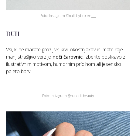
Foto: Instagram @nailsbybrooke___
DUH
Vsi, ki ne marate grozljivk, krvi, okostnjakov in imate raje
manj strašljivo verzijo
noči čarovnic
, izberite poslikavo z
ilustrativnim motivom, humornim pridihom ali jesensko
paleto barv.
Foto: Instagram @naileditbeauty