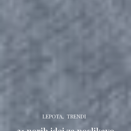
LEPOTA,
TRENDI
21 norih idej za poslikavo