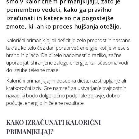
smo v kaloričnem primanjkljaju, zato je
pomembno vedeti, kako ga pravilno
izračunati in katere so najpogostejše
zmote, ki lahko proces hujšanja otežijo.
Kalorični primanjkljaj ali deficit je zelo preprost in nastane
takrat, ko telo čez dan porabi več energije, kot je vnese s
hrano in pijačo. Da bi telo nadomestilo razliko, začne
uporabljati shranjene zaloge energije, kar sčasoma vodi
do izgube telesne mase.
Kalorični primanjkljaj ni posebna dieta, razstrupljanje ali
kratkoročni izziv. Gre namreč za ustvarjanje trajnostnih
navad, ki bodo dolgoročno podpirale zdravje, dobro
počutje, energijo in želene rezultate.
KAKO IZRAČUNATI KALORIČNI
PRIMANJKLJAJ?