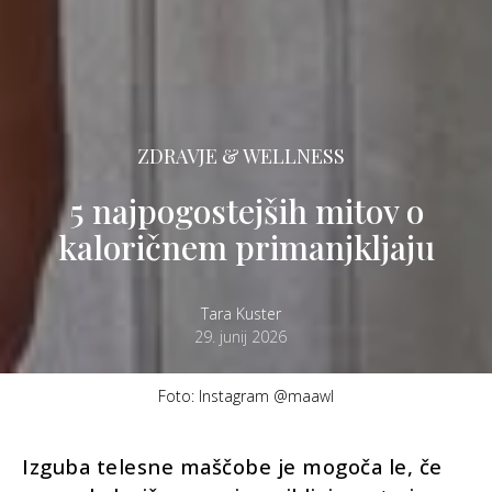
ZDRAVJE & WELLNESS
5 najpogostejših mitov o
kaloričnem primanjkljaju
Tara Kuster
29. junij 2026
Foto: Instagram @maawl
Izguba telesne maščobe je mogoča le, če