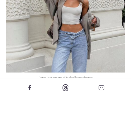
Foto: Instagram @isabellamathersx
Za okviren izračun mnogi uporabljajo spletne kalkulatorje,
ki upoštevajo starost, spol, višino, telesno težo in stopnjo
aktivnosti. Ko ocenite svojo dnevno porabo kalorij, lahko
ustvarite zmeren kalorični primanjkljaj.
Strokovnjaki najpogosteje priporočajo primanjkljaj med
300 do 500 kalorij na dan, saj takšen pristop omogoča