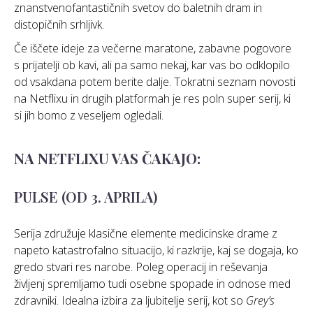
znanstvenofantastičnih svetov do baletnih dram in
distopičnih srhljivk.
Če iščete ideje za večerne maratone, zabavne pogovore
s prijatelji ob kavi, ali pa samo nekaj, kar vas bo odklopilo
od vsakdana potem berite dalje. Tokratni seznam novosti
na Netflixu in drugih platformah je res poln super serij, ki
si jih bomo z veseljem ogledali.
NA NETFLIXU VAS ČAKAJO:
PULSE (OD 3. APRILA)
Serija združuje klasične elemente medicinske drame z
napeto katastrofalno situacijo, ki razkrije, kaj se dogaja, ko
gredo stvari res narobe. Poleg operacij in reševanja
življenj spremljamo tudi osebne spopade in odnose med
zdravniki. Idealna izbira za ljubitelje serij, kot so
Grey’s