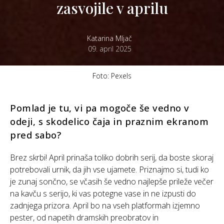
zasvojile v aprilu
Katarina Mljač
09. april 2025
Foto: Pexels
Pomlad je tu, vi pa mogoče še vedno v
odeji, s skodelico čaja in praznim ekranom
pred sabo?
Brez skrbi! April prinaša toliko dobrih serij, da boste skoraj
potrebovali urnik, da jih vse ujamete. Priznajmo si, tudi ko
je zunaj sončno, se včasih še vedno najlepše prileže večer
na kavču s serijo, ki vas potegne vase in ne izpusti do
zadnjega prizora. April bo na vseh platformah izjemno
pester, od napetih dramskih preobratov in