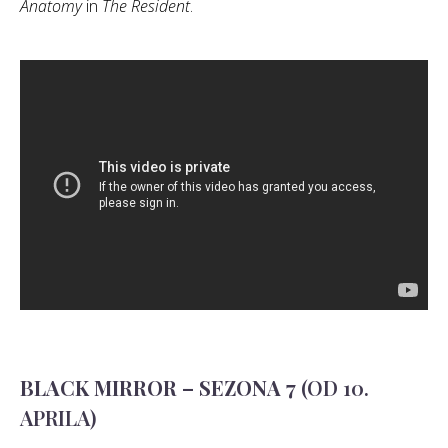
Anatomy
in
The Resident
.
BLACK MIRROR – SEZONA 7
(OD 10.
APRILA)