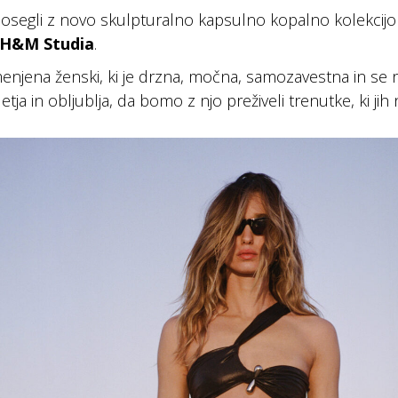
osegli z novo skulpturalno kapsulno kopalno kolekcij
H&M Studia
.
menjena ženski, ki je drzna, močna, samozavestna in se n
etja in obljublja, da bomo z njo preživeli trenutke, ki jih