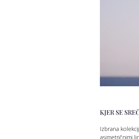
KJER SE SR
Izbrana kolekci
asimetričnimi li