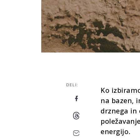
DELI:
Ko izbiram
na bazen, 
drznega in 
poležavanje
energijo.