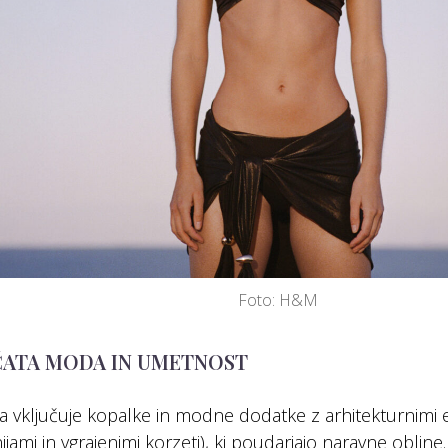
Foto: H&M
EČATA MODA IN UMETNOST
ja vključuje kopalke in modne dodatke z arhitekturnimi el
nijami in vgrajenimi korzeti), ki poudarjajo naravne obline.