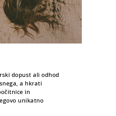
ski dopust ali odhod
snega, a hkrati
očitnice in
njegovo unikatno