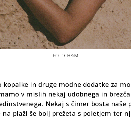
FOTO: H&M
o kopalke in druge modne dodatke za mor
imamo v mislih nekaj udobnega in brezča
edinstvenega. Nekaj s čimer bosta naše p
 na plaži še bolj prežeta s poletjem ter 