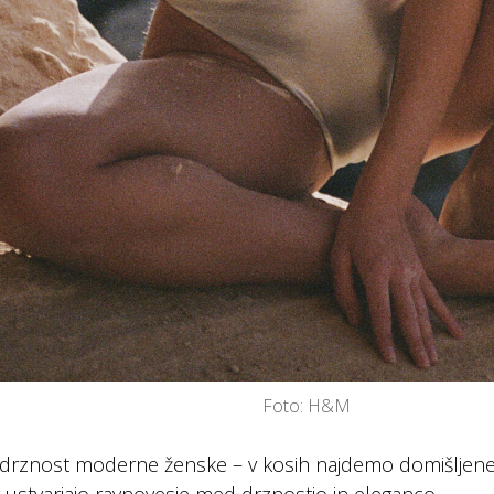
Foto: H&M
a drznost moderne ženske – v kosih najdemo domišljene i