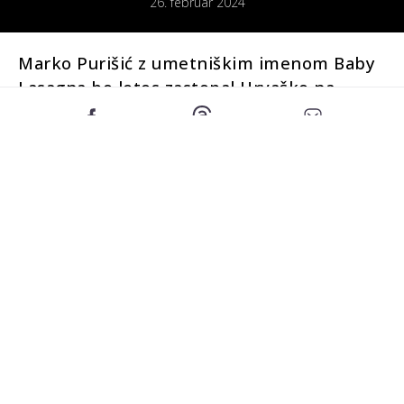
26. februar 2024
Marko Purišić z umetniškim imenom Baby
Lasagna bo letos zastopal Hrvaško na
izboru za pesem Evrovizije. Zmagal je
pesmijo “Rim Tim Tagi Dim”.
Baby Lasagna
je na hrvaškem izboru Dora prepričljivo
premagal ostale tekmovalce, saj je osvojil tako žirijo kot
občinstvo. Že pred finalom je veljal za favorita, čeprav na
svoj nastop ni gledal tako, je dejal za hrvaške medije.
“Hvala! Hvala vsem za glasovanje. Vedno sem imel
stališče, da ni konec, dokler ni konec. Je pač konec, ko je
konec, o zmagi sploh nisem razmišljal. Ne vem, če bom
nocoj lahko spal,” je povedal tik po zmagi. Dodal je še, da
mu je bilo edino pomembno, da da vse od sebe, da lahko
zvečer mirno zaspi.