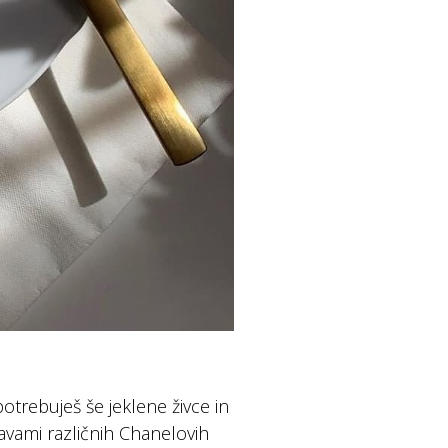
potrebuješ še jeklene živce in
vami različnih Chanelovih