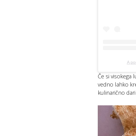
A po
Če si visokega 
vedno lahko krea
kulinarično dar