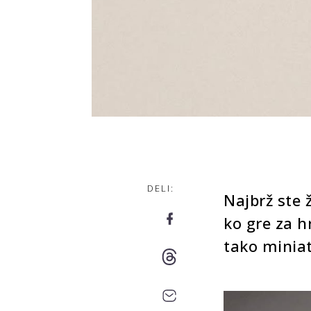
DELI:
Najbrž ste 
ko gre za h
tako miniat