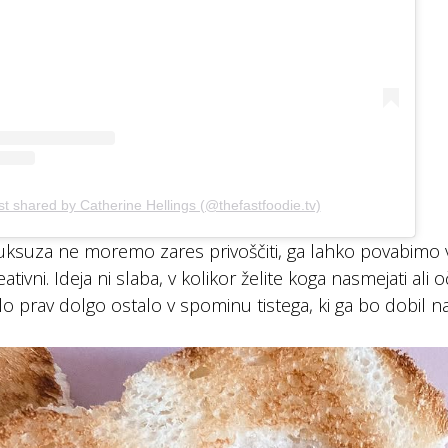
st shared by Catherine Hellings (@thefastfoodie.tv)
luksuza ne moremo zares privoščiti, ga lahko povabimo v
tivni. Ideja ni slaba, v kolikor želite koga nasmejati ali 
ilo prav dolgo ostalo v spominu tistega, ki ga bo dobil n