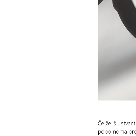
Če želiš ustvarit
popolnoma pros