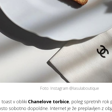
Foto: Instagram @lasulaboutique
i toast v obliki
Chanelove torbice
, poleg spretnih rok 
to sobotno dopoldne. Internet je že preplavljen z obja