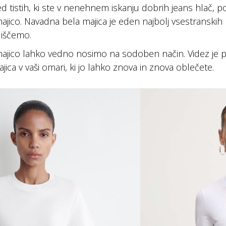
d tistih, ki ste v nenehnem iskanju dobrih jeans hlač, p
ajico. Navadna bela majica je eden najbolj vsestranskih
 iščemo.
ajico lahko vedno nosimo na sodoben način. Videz je pre
ajica v vaši omari, ki jo lahko znova in znova oblečete.