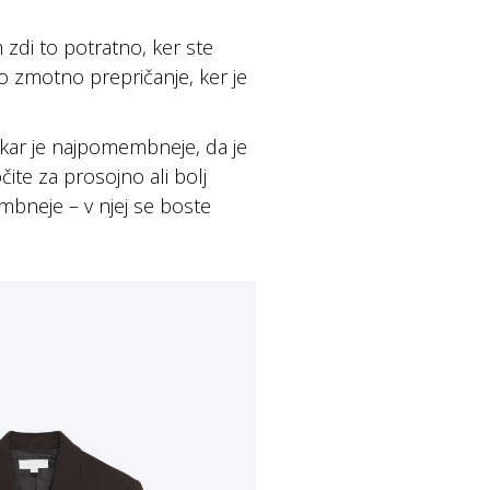
zdi to potratno, ker ste
ilo zmotno prepričanje, ker je
n kar je najpomembneje, da je
ite za prosojno ali bolj
mbneje – v njej se boste