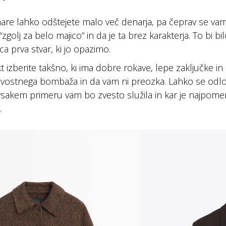
are lahko odštejete malo več denarja, pa čeprav se vam 
zgolj za belo majico” in da je ta brez karakterja. To bi b
a prva stvar, ki jo opazimo.
kt izberite takšno, ki ima dobre rokave, lepe zaključke i
ovostnega bombaža in da vam ni preozka. Lahko se odloč
vsakem primeru vam bo zvesto služila in kar je najpome
o.