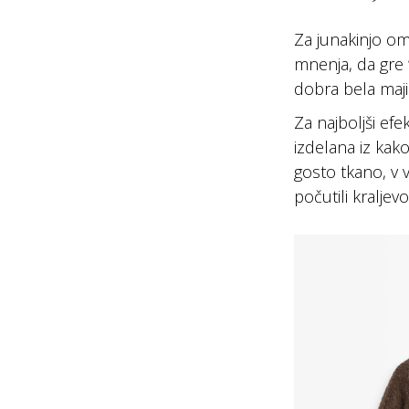
Za junakinjo om
mnenja, da gre “
dobra bela majic
Za najboljši efe
izdelana iz kak
gosto tkano, v 
počutili kraljev