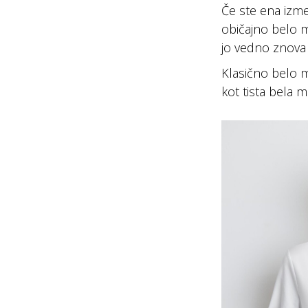
Če ste ena izme
običajno belo m
jo vedno znova
Klasično belo m
kot tista bela m