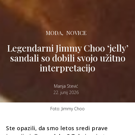
MODA,
NOVICE
Legendarni Jimmy Choo ‘jelly’
sandali so dobili svojo užitno
interpretacijo
Manja Stević
22. junij 2026
Foto: Jimmy Choo
Ste opazili, da smo letos sredi prave