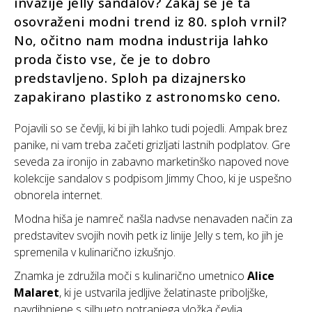
invazije jelly sandalov? Zakaj se je ta
osovraženi modni trend iz 80. sploh vrnil?
No, očitno nam modna industrija lahko
proda čisto vse, če je to dobro
predstavljeno. Sploh pa dizajnersko
zapakirano plastiko z astronomsko ceno.
Pojavili so se čevlji, ki bi jih lahko tudi pojedli. Ampak brez
panike, ni vam treba začeti grizljati lastnih podplatov. Gre
seveda za ironijo in zabavno marketinško napoved nove
kolekcije sandalov s podpisom Jimmy Choo, ki je uspešno
obnorela internet.
Modna hiša je namreč našla nadvse nenavaden način za
predstavitev svojih novih petk iz linije Jelly s tem, ko jih je
spremenila v kulinarično izkušnjo.
Znamka je združila moči s kulinarično umetnico
Alice
Malaret
, ki je ustvarila jedljive želatinaste priboljške,
navdihnjene s silhueto notranjega vložka čevlja.