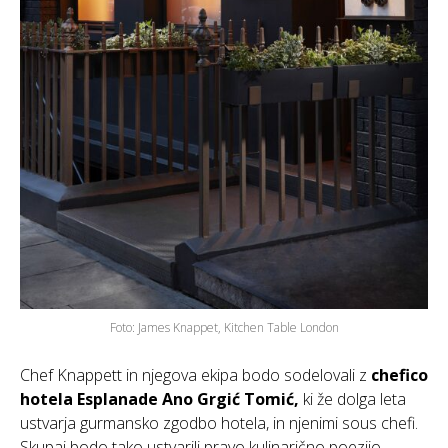
Foto: James Knappet, Kitchen Table London
Chef Knappett in njegova ekipa bodo sodelovali z
chefico
hotela Esplanade Ano Grgić Tomić,
ki že dolga leta
ustvarja gurmansko zgodbo hotela, in njenimi sous chefi.
Skupaj bodo tako ustvarili pravo kulinarično poezijo.