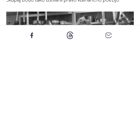
Foto: Arhiv hotela Esplanade
Njihov meni bo imel osem hodov in vsak obljublja
posebno gurmansko doživetje, pripravljeno na edinstven
in inovativen način.