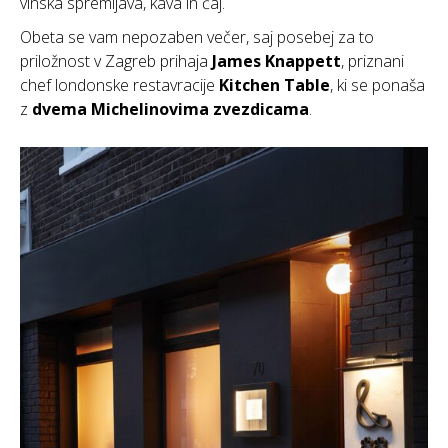
vinska spremljava, kava in čaj.
Obeta se vam nepozaben večer, saj posebej za to
priložnost v Zagreb prihaja
James Knappett
, priznani
chef londonske restavracije
Kitchen Table
, ki se ponaša
z
dvema Michelinovima zvezdicama
.