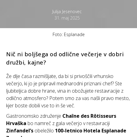
Julija Jesenovec
31. maj 2025
Foto: Esplanade
Nič ni boljšega od odlične večerje v dobri
družbi, kajne?
Že dlje časa razmišljate, da bi si privoščili vrhunsko
večerjo, ki jo je pripravil mednarodni priznani chef? Ste
ljubiteljica dobre hrane, vina in obožujete restavracije z
odlično atmosfero? Potem smo za vas našli pravo mesto,
kjer boste dobili vse to in še več.
Gastronomsko združenje
Chaîne des Rôtisseurs
Hrvaška
bo namreč z gala večerjo v restavraciji
Zinfandel’s
obeležilo
100-letnico Hotela Esplanade