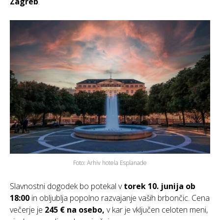
Zagreb
.
Foto: Arhiv hotela Esplanade
Slavnostni dogodek bo potekal v
torek 10. junija ob
18:00
in obljublja popolno razvajanje vaših brbončic. Cena
večerje je
245 € na osebo,
v kar je vključen celoten meni,