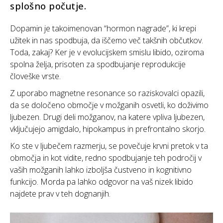
splošno počutje.
Dopamin je takoimenovan “hormon nagrade”, ki krepi
užitek in nas spodbuja, da iščemo več takšnih občutkov.
Toda, zakaj? Ker je v evolucijskem smislu libido, oziroma
spolna želja, prisoten za spodbujanje reprodukcije
človeške vrste.
Z uporabo magnetne resonance so raziskovalci opazili,
da se določeno območje v možganih osvetli, ko doživimo
ljubezen. Drugi deli možganov, na katere vpliva ljubezen,
vključujejo amigdalo, hipokampus in prefrontalno skorjo.
Ko ste v ljubečem razmerju, se povečuje krvni pretok v ta
območja in kot vidite, redno spodbujanje teh področij v
vaših možganih lahko izboljša čustveno in kognitivno
funkcijo. Morda pa lahko odgovor na vaš nizek libido
najdete prav v teh dognanjih.