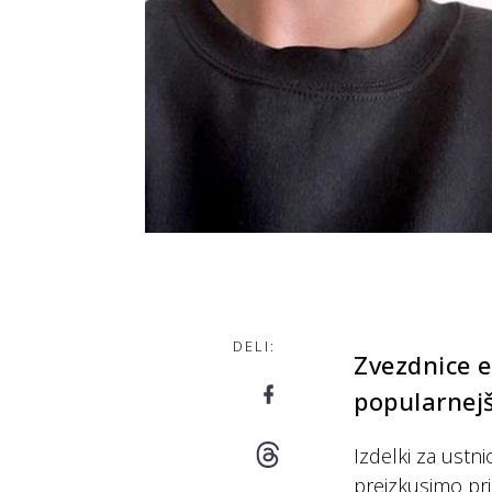
DELI:
Zvezdnice e
popularnej
Izdelki za ustn
preizkusimo pri