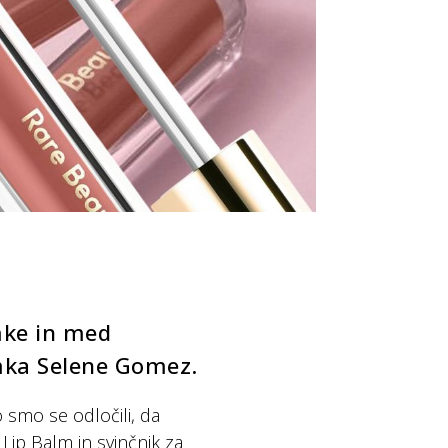
mke in med
amka Selene Gomez.
o smo se odločili, da
Lip Balm in svinčnik za