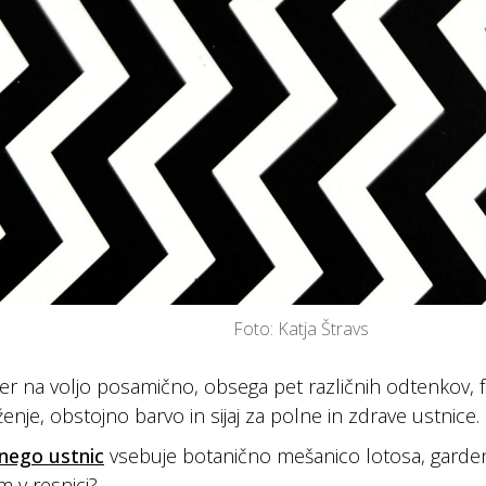
Foto: Katja Štravs
icer na voljo posamično, obsega pet različnih odtenkov, f
enje, obstojno barvo in sijaj za polne in zdrave ustnice.
nego ustnic
vsebuje botanično mešanico lotosa, gardenije
m v resnici?