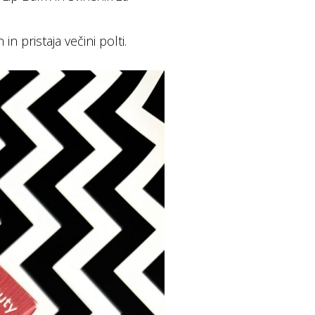
n pristaja večini polti.