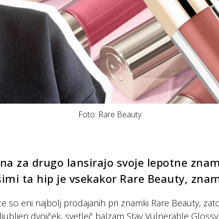
Foto: Rare Beauty
na za drugo lansirajo svoje lepotne zna
šimi ta hip je vsekakor Rare Beauty, zn
ice so eni najbolj prodajanih pri znamki Rare Beauty, zat
ljubljen dvojček, svetleč balzam Stay Vulnerable Glossy 