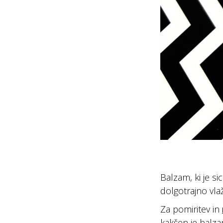
Balzam, ki je s
dolgotrajno vlaž
Za pomiritev in
kakšen je balza