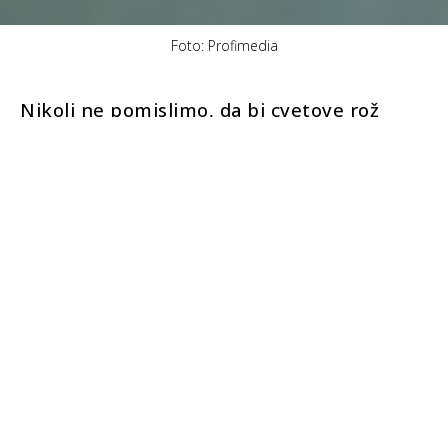
Foto: Profimedia
Nikoli ne pomislimo, da bi cvetove rož
pojedli, čeprav jih lahko. Morda ne
poskušajte pojesti šopka, ki ste ga dobili za
valentinovo, toda iz cvetov vrtnic si lahko
pripravite odličen obrok.
Vrtnice so užitne, toda če jih bomo res jedli, moramo najti
tiste najboljše. Glede na to, da zima ni čas za vrtnice, je še
najbolj smiselno kupiti posušene cvetove.
Te lahko dodate mehkemu maslu in naredite vrtnično
maslo. Nato na olju prepražite nekaj školjk pokrovač in
dodajte žlico masla z vrtnicami in nato pecite dokler
školjke ne dobijo lepe rožnate barve.