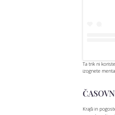
Ta trik ni koris
izognete mental
ČASOVNI
Krajši in pogost