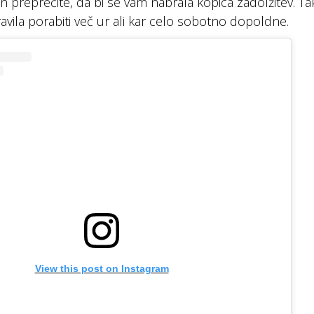
in preprečite, da bi se vam nabrala kopica zadolžitev. Ta
ravila porabiti več ur ali kar celo sobotno dopoldne.
View this post on Instagram