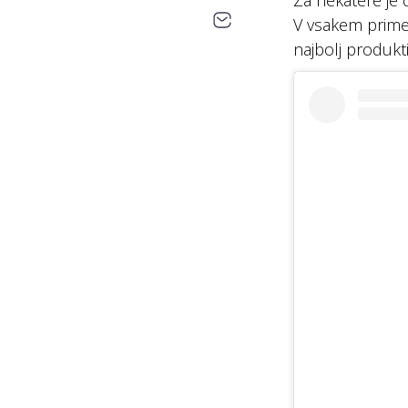
Za nekatere je 
V vsakem primer
najbolj produkti