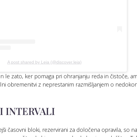
A post shared by Leia (@discover.leia)
ten le zato, ker pomaga pri ohranjanju reda in čistoče, a
ni obremenitvi z neprestanim razmišljanjem o nedokonč
 INTERVALI
ejši časovni bloki, rezervirani za določena opravila, so n