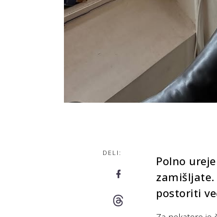
DELI:
Polno ureje
zamišljate.
postoriti ve