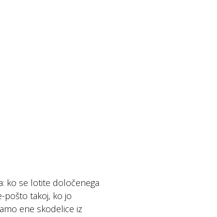
ja: ko se lotite določenega
e-pošto takoj, ko jo
samo ene skodelice iz