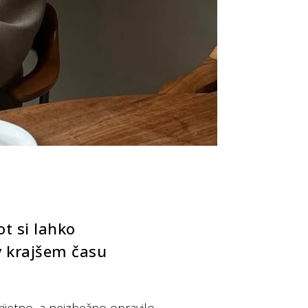
ot si lahko
 v krajšem času