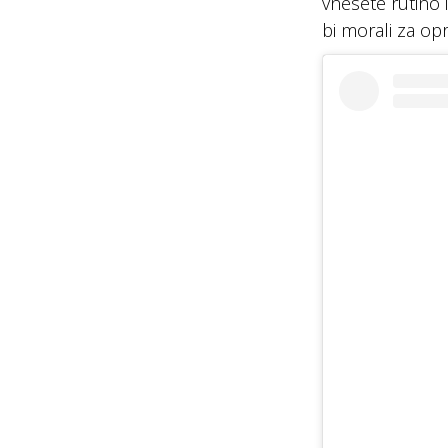
vnesete rutino 
bi morali za op