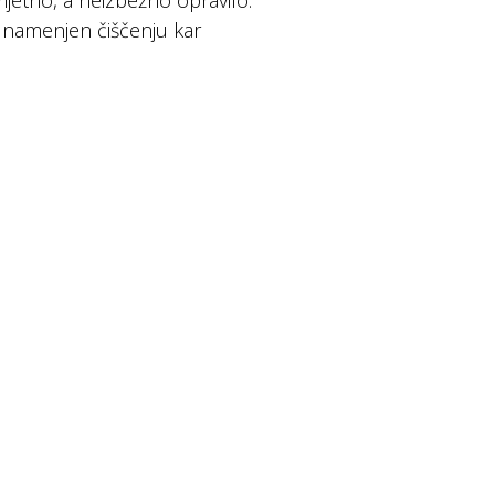
ijetno, a neizbežno opravilo.
s namenjen čiščenju kar