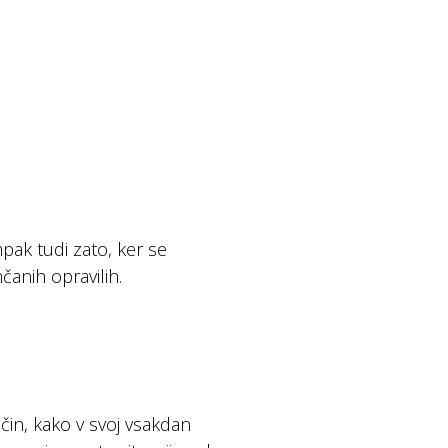
mpak tudi zato, ker se
anih opravilih.
ačin, kako v svoj vsakdan