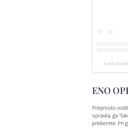
A post share
ENO OP
Preprosto vodilo
opravila, ga “ta
preberete. Pri 