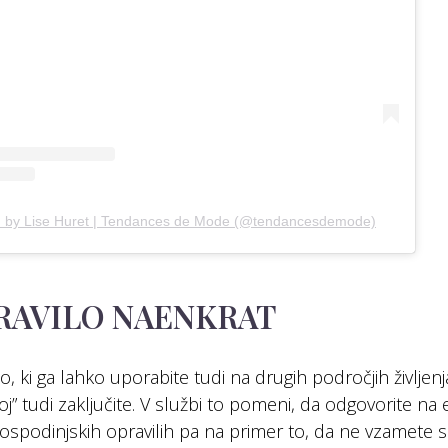
d by Lise Huret | Tendances de Mode (@tendancesdemode)
RAVILO NAENKRAT
, ki ga lahko uporabite tudi na drugih področjih življen
koj” tudi zaključite. V službi to pomeni, da odgovorite na 
gospodinjskih opravilih pa na primer to, da ne vzamete 