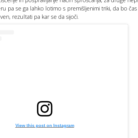
čiščenje in pospravljanje način sproščanja, za druge nepr
u pa se ga lahko lotimo s premišljenimi triki, da bo ča
ven, rezultati pa kar se da sijoči.
View this post on Instagram