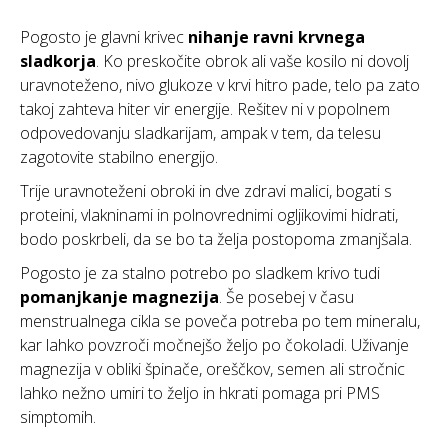
Pogosto je glavni krivec
nihanje ravni krvnega
sladkorja
. Ko preskočite obrok ali vaše kosilo ni dovolj
uravnoteženo, nivo glukoze v krvi hitro pade, telo pa zato
takoj zahteva hiter vir energije. Rešitev ni v popolnem
odpovedovanju sladkarijam, ampak v tem, da telesu
zagotovite stabilno energijo.
Trije uravnoteženi obroki in dve zdravi malici, bogati s
proteini, vlakninami in polnovrednimi ogljikovimi hidrati,
bodo poskrbeli, da se bo ta želja postopoma zmanjšala.
Pogosto je za stalno potrebo po sladkem krivo tudi
pomanjkanje magnezija
. Še posebej v času
menstrualnega cikla se poveča potreba po tem mineralu,
kar lahko povzroči močnejšo željo po čokoladi. Uživanje
magnezija v obliki špinače, oreščkov, semen ali stročnic
lahko nežno umiri to željo in hkrati pomaga pri PMS
simptomih.