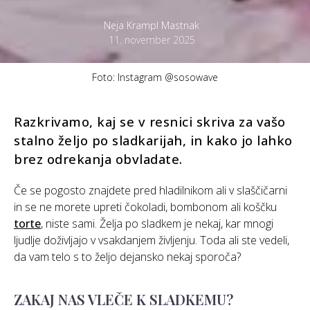
Neja Krampl Mastnak
11. november 2025
Foto: Instagram @sosowave
Razkrivamo, kaj se v resnici skriva za vašo
stalno željo po sladkarijah, in kako jo lahko
brez odrekanja obvladate.
Če se pogosto znajdete pred hladilnikom ali v slaščičarni
in se ne morete upreti čokoladi, bombonom ali koščku
torte
, niste sami. Želja po sladkem je nekaj, kar mnogi
ljudlje doživljajo v vsakdanjem življenju. Toda ali ste vedeli,
da vam telo s to željo dejansko nekaj sporoča?
ZAKAJ NAS VLEČE K SLADKEMU?