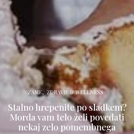
ZAME,
ZDRAVJE & WELLNESS
Stalno hrepenite po sladkem?
Morda vam telo želi povedati
nekaj zelo pomembnega