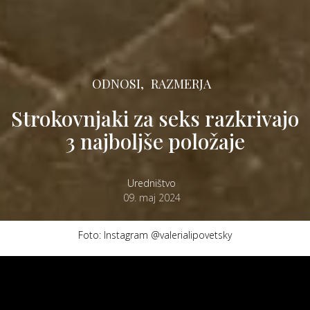
ODNOSI,
RAZMERJA
Strokovnjaki za seks razkrivajo
3 najboljše položaje
Uredništvo
09. maj 2024
Foto: Instagram @valerialipovetsky