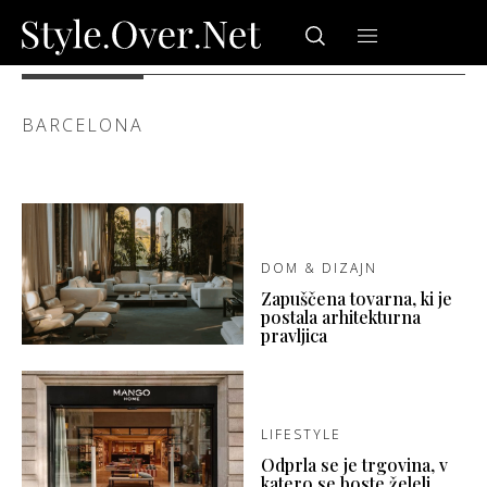
BARCELONA
DOM & DIZAJN
Zapuščena tovarna, ki je
postala arhitekturna
pravljica
LIFESTYLE
Odprla se je trgovina, v
katero se boste želeli