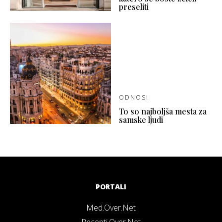
preseliti
ODNOSI
To so najboljša mesta za
samske ljudi
PORTALI
Med.Over.Net