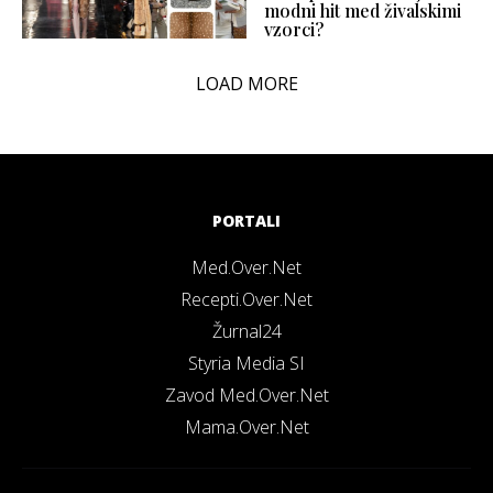
modni hit med živalskimi
vzorci?
LOAD MORE
PORTALI
Med.Over.Net
Recepti.Over.Net
Žurnal24
Styria Media SI
Zavod Med.Over.Net
Mama.Over.Net