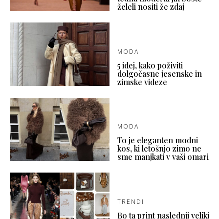
želeli nositi že zdaj
MODA
5 idej, kako poživiti
dolgočasne jesenske in
zimske videze
MODA
To je eleganten modni
kos, ki letošnjo zimo ne
sme manjkati v vaši omari
TRENDI
Bo ta print naslednji veliki