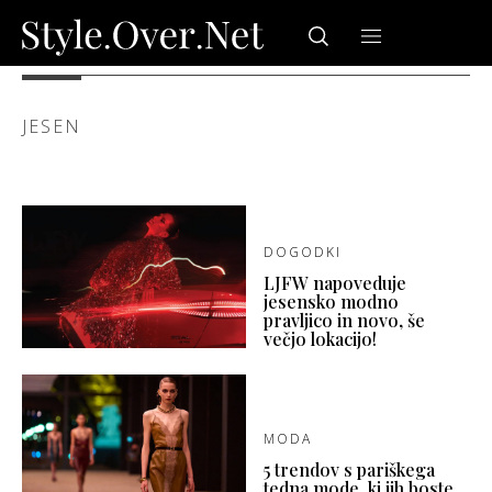
JESEN
DOGODKI
LJFW napoveduje
jesensko modno
pravljico in novo, še
večjo lokacijo!
MODA
5 trendov s pariškega
tedna mode, ki jih boste