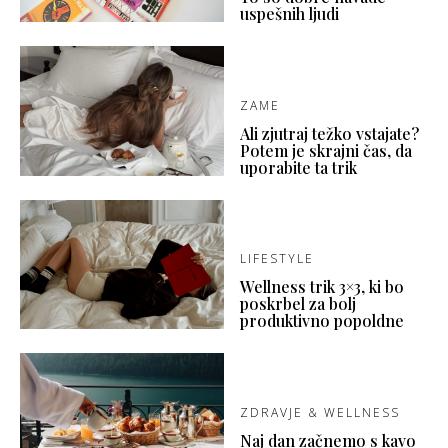
uspešnih ljudi
ZAME
Ali zjutraj težko vstajate?
Potem je skrajni čas, da
uporabite ta trik
LIFESTYLE
Wellness trik 3×3, ki bo
poskrbel za bolj
produktivno popoldne
ZDRAVJE & WELLNESS
Naj dan začnemo s kavo