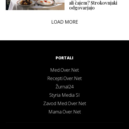
ali čajem? Strokovnjaki
odgovarjajo
LOAD MORE
PORTALI
Med.Over.Net
Recepti.Over.Net
Žurnal24
Styria Media SI
Zavod Med.Over.Net
Mama.Over.Net