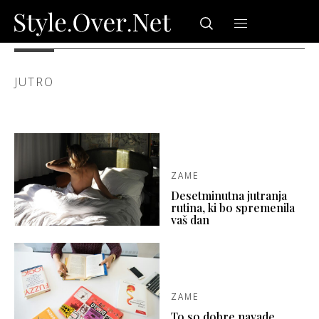
JUTRO
ZAME
Desetminutna jutranja
rutina, ki bo spremenila
vaš dan
ZAME
To so dobre navade