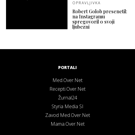
OPRAVLJIVKA
Robert Golob presenetil:
na Instagramu
spregovoril o svoji
ljubezni
PORTALI
Med.Over.Net
Recepti.Over.Net
Žurnal24
Styria Media SI
Zavod Med.Over.Net
Mama.Over.Net