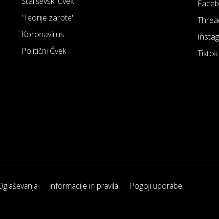
Starševski Čvek
Face
'Teorije zarote'
Threa
Koronavirus
Insta
Politični Čvek
Tiktok
Oglaševanja
Informacije in pravila
Pogoji uporabe