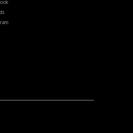
book
ds
gram