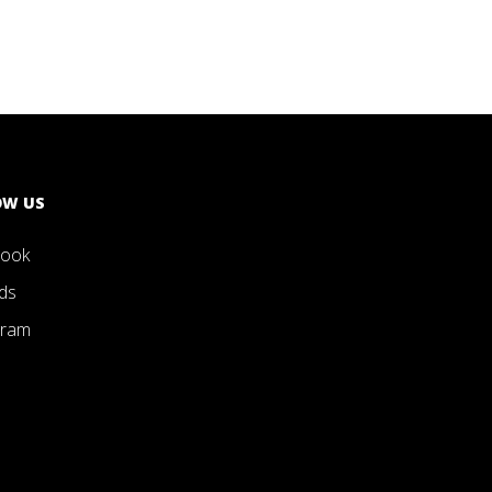
OW US
book
ds
gram