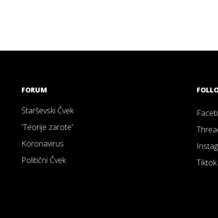
FORUM
FOLL
Starševski Čvek
Face
'Teorije zarote'
Threa
Koronavirus
Insta
Politični Čvek
Tiktok