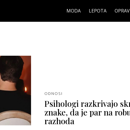
MODA
LEPOTA
OPRAV
ODNOSI
Psihologi razkrivajo sk
znake, da je par na rob
razhoda