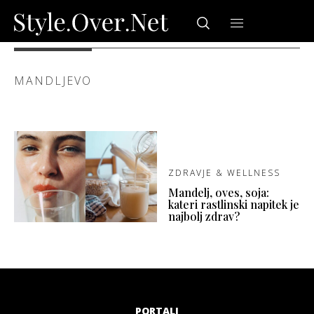
MANDLJEVO
ZDRAVJE & WELLNESS
Mandelj, oves, soja:
kateri rastlinski napitek je
najbolj zdrav?
PORTALI