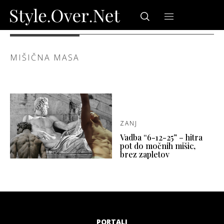
MIŠIČNA MASA
ZANJ
Vadba “6-12-25” – hitra
pot do močnih mišic,
brez zapletov
PORTALI