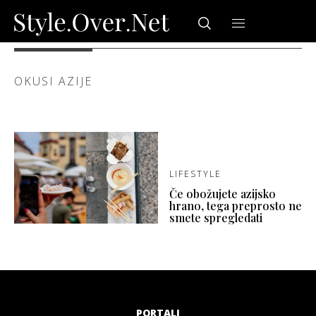
OKUSI AZIJE
LIFESTYLE
Če obožujete azijsko
hrano, tega preprosto ne
smete spregledati
PORTALI