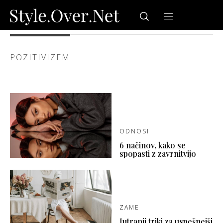
POZITIVIZEM
ODNOSI
6 načinov, kako se
spopasti z zavrnitvijo
ZAME
Jutranji triki za uspešnejši