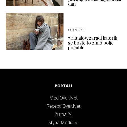
dan
ODNOSI
7 ritualov, zaradi katerih
se boste to zimo bolje
počutili
PORTALI
Med.Over.Net
Recepti.Over.Net
Žurnal24
Styria Media SI