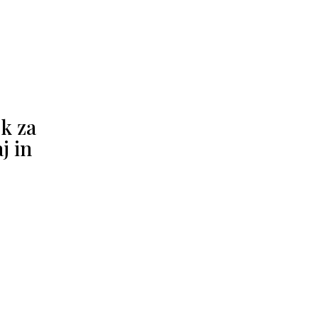
k za
j in