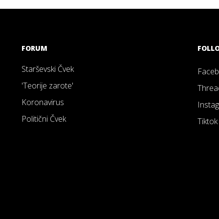
FORUM
FOLL
Starševski Čvek
Face
'Teorije zarote'
Threa
Koronavirus
Insta
Politični Čvek
Tiktok