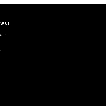
OW US
book
ds
gram