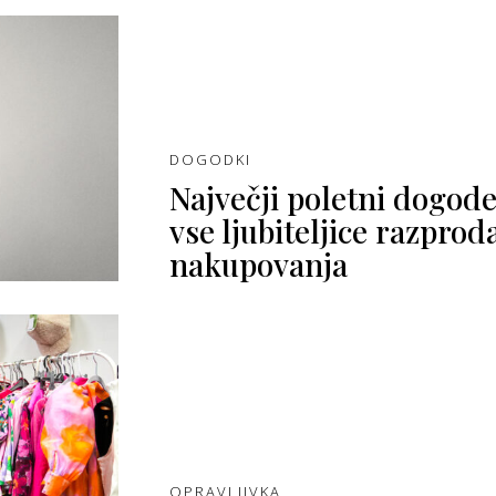
DOGODKI
Največji poletni dogode
vse ljubiteljice razproda
nakupovanja
OPRAVLJIVKA