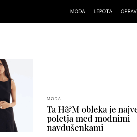
MODA
LEPOTA
OPRAV
MODA
Ta H&M obleka je največ
poletja med modnimi
navdušenkami