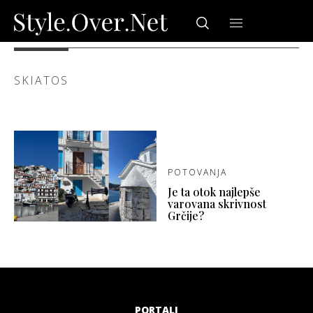
SKIATOS
POTOVANJA
Je ta otok najlepše
varovana skrivnost
Grčije?
PORTALI