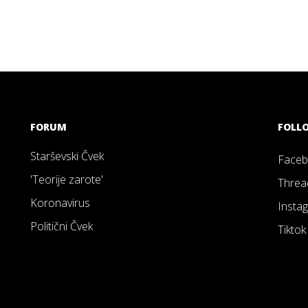
FORUM
FOLL
Starševski Čvek
Face
'Teorije zarote'
Threa
Koronavirus
Insta
Politični Čvek
Tiktok