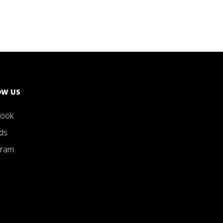
OW US
book
ds
gram