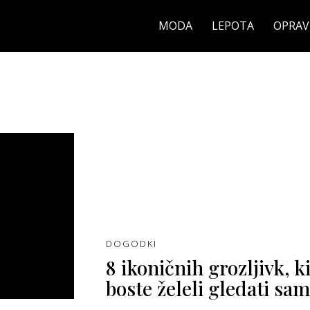
MODA
LEPOTA
OPRAV
DOGODKI
8 ikoničnih grozljivk, ki
boste želeli gledati sam