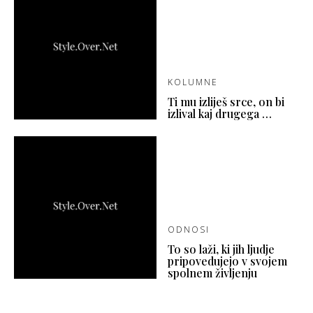
KOLUMNE
Ti mu izliješ srce, on bi
izlival kaj drugega …
ODNOSI
To so laži, ki jih ljudje
pripovedujejo v svojem
spolnem življenju