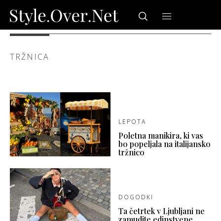
TRŽNICA
LEPOTA
Poletna manikira, ki vas
bo popeljala na italijansko
tržnico
DOGODKI
Ta četrtek v Ljubljani ne
zamudite edinstvene