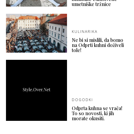
umetniške tržnice
KULINARIKA
Ne bi si mislili, da bomo
na Odprti kuhni doživeli
tole!
DOGODKI
Odprta kuhna se vrača!
To so novosti, ki jih
morate okusiti.