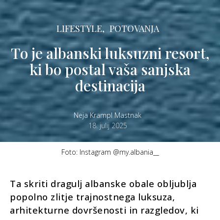
LIFESTYLE,
POTOVANJA
To je albanski luksuzni resort,
ki bo postal vaša sanjska
destinacija
Neja Krampl Mastnak
18. julij 2025
Foto: Instagram @my.albania__
Ta skriti dragulj albanske obale obljublja
popolno zlitje trajnostnega luksuza,
arhitekturne dovršenosti in razgledov, ki