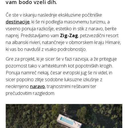
vam bodo vzeli dih.
Če ste v iskanju naslednje ekskluzivne počitniške
destinacije
, ki še ni podlegla masovnemu turizmu, a
vseeno ponuja razkošje, estetiko in stik z naravo, berite
naprej. Predstavljamo vam
Zig-Zag
, petzvezdični resort
na albanski rivieri, natančneje v obmorskem kraju Himarë,
ki vas bo navdušil z vsako podrobnostjo.
Gre za projekt, ki je sicer še v fazi razvoja, a že priteguje
pozornost tako v arhitekturnih kot popotniških krogih.
Ponuja namreč nekaj, česar evropski jug še ni videl, in
sicer popolno zlitje sodobne luksuzne izkušnje z
neokrnjeno
naravo
, trajnostnimi rešitvami ter
prečudovitim razgledom.