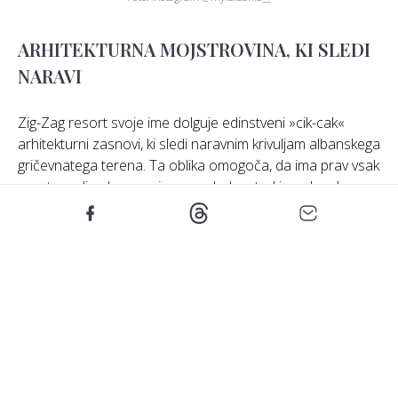
ARHITEKTURNA MOJSTROVINA, KI SLEDI
NARAVI
Zig-Zag resort svoje ime dolguje edinstveni »cik-cak«
arhitekturni zasnovi, ki sledi naravnim krivuljam albanskega
gričevnatega terena. Ta oblika omogoča, da ima prav vsak
apartma ali soba neoviran razgled na turkizno Jonsko
morje.
Objekt se razteza na več kot 30.000 kvadratnih metrih,
vključno z luksuznimi suitami, zelenimi vrtovi in prostorom
za wellness, meditacijo in umik od sveta.
Za gradnjo resorta so uporabili lokalni kamen iz mesta
Berat, ki združuje tradicionalno lepoto z naravno
funkcionalnostjo. Ta svetel apnenčasti kamen ni le
estetski element, temveč prispeva tudi k pasivnemu
hlajenju notranjih prostorov, kar pomeni manjšo porabo