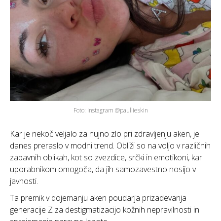
Foto: Instagram @paullieskin
Kar je nekoč veljalo za nujno zlo pri zdravljenju aken, je
danes preraslo v modni trend. Obliži so na voljo v različnih
zabavnih oblikah, kot so zvezdice, srčki in emotikoni, kar
uporabnikom omogoča, da jih samozavestno nosijo v
javnosti.
Ta premik v dojemanju aken poudarja prizadevanja
generacije Z za destigmatizacijo kožnih nepravilnosti in