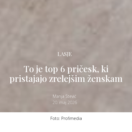
LASJE
To je top 6 pričesk, ki
pristajajo zrelejšim ženskam
Manja Stević
20. maj 2026
Foto: Profimedia