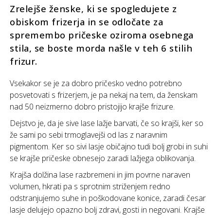
Zrelejše ženske, ki se spogledujete z
obiskom frizerja in se odločate za
spremembo pričeske oziroma osebnega
stila, se boste morda našle v teh 6 stilih
frizur.
Vsekakor se je za dobro pričesko vedno potrebno
posvetovati s frizerjem, je pa nekaj na tem, da ženskam
nad 50 neizmerno dobro pristojijo krajše frizure.
Dejstvo je, da je sive lase lažje barvati, če so krajši, ker so
že sami po sebi trmoglavejši od las z naravnim
pigmentom. Ker so sivi lasje običajno tudi bolj grobi in suhi
se krajše pričeske obnesejo zaradi lažjega oblikovanja.
Krajša dolžina lase razbremeni in jim povrne naraven
volumen, hkrati pa s sprotnim striženjem redno
odstranjujemo suhe in poškodovane konice, zaradi česar
lasje delujejo opazno bolj zdravi, gosti in negovani. Krajše