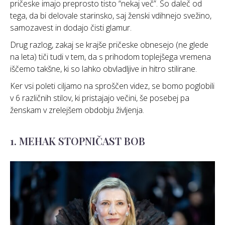
pričeske imajo preprosto tisto “nekaj več”. So daleč od
tega, da bi delovale starinsko, saj ženski vdihnejo svežino,
samozavest in dodajo čisti glamur.
Drug razlog, zakaj se krajše pričeske obnesejo (ne glede
na leta) tiči tudi v tem, da s prihodom toplejšega vremena
iščemo takšne, ki so lahko obvladljive in hitro stilirane.
Ker vsi poleti ciljamo na sproščen videz, se bomo poglobili
v 6 različnih stilov, ki pristajajo večini, še posebej pa
ženskam v zrelejšem obdobju življenja.
1. MEHAK STOPNIČAST BOB