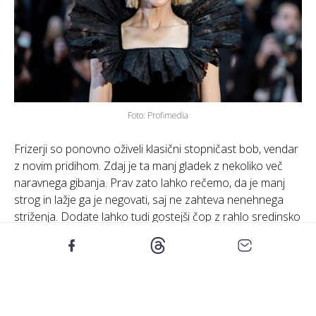
Foto: Profimedia
Frizerji so ponovno oživeli klasični stopničast bob, vendar
z novim pridihom. Zdaj je ta manj gladek z nekoliko več
naravnega gibanja. Prav zato lahko rečemo, da je manj
strog in lažje ga je negovati, saj ne zahteva nenehnega
striženja. Dodate lahko tudi gostejši čop z rahlo sredinsko
prečo.
2. RAZMRŠENI “PIXIE”