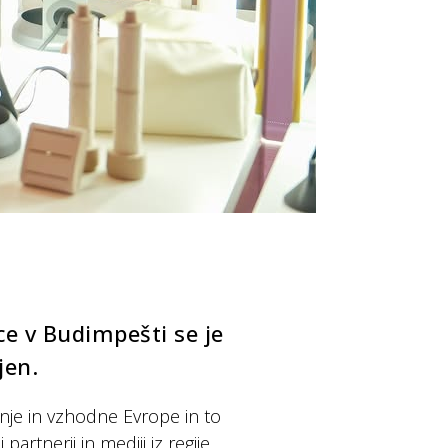
e v Budimpešti se je
ljen.
nje in vzhodne Evrope in to
partnerji in mediji iz regije.