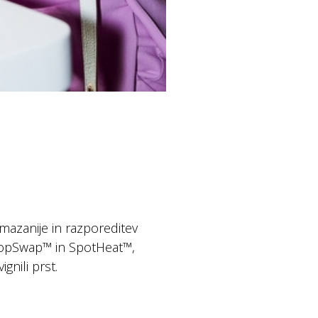
umazanije in razporeditev
a MopSwap™ in SpotHeat™,
gnili prst.