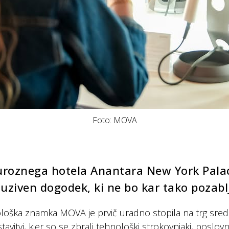
Foto: MOVA
uroznega hotela Anantara New York Palac
luziven dogodek, ki ne bo kar tako pozab
loška znamka MOVA je prvič uradno stopila na trg sred
tavitvi, kjer so se zbrali tehnološki strokovnjaki, poslovni 