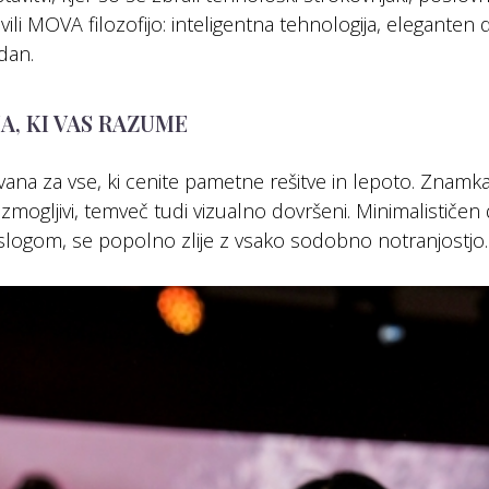
li MOVA filozofijo: inteligentna tehnologija, eleganten d
dan.
A, KI VAS RAZUME
na za vse, ki cenite pametne rešitve in lepoto. Znamka
zmogljivi, temveč tudi vizualno dovršeni. Minimalističen 
slogom, se popolno zlije z vsako sodobno notranjostjo.