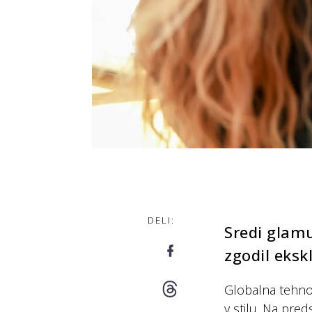
DELI:
Sredi glam
zgodil eksk
Globalna tehno
v stilu. Na preds