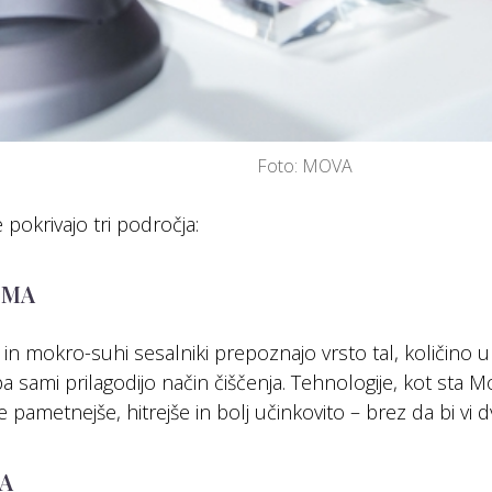
Foto: MOVA
pokrivajo tri področja:
OMA
 in mokro-suhi sesalniki prepoznajo vrsto tal, količino 
pa sami prilagodijo način čiščenja. Tehnologije, kot st
e pametnejše, hitrejše in bolj učinkovito – brez da bi vi dvi
GA