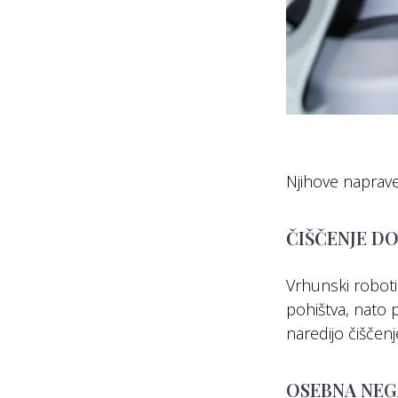
Njihove naprave 
ČIŠČENJE D
Vrhunski roboti
pohištva, nato 
naredijo čiščenj
OSEBNA NE