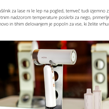
lnik za lase ni le lep na pogled, temveč tudi izjemno zm
tnim nadzorom temperature poskrbi za nego, primerljiv
novo in tihim delovanjem je popoln za vse, ki želite vrh