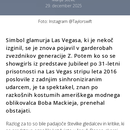
29. december 2025
Foto: Instagram @Taylorswift
Simbol glamurja Las Vegasa, ki je nekoč
izginil, se je znova pojavil v garderobah
zvezdnikov generacije Z. Potem ko so se
showgirls iz predstave Jubilee! po 31-letni
prisotnosti na Las Vegas stripu leta 2016
poslovile z zadnjim sinhroniziranim
udarcem, je ta spektakel, znan po
razkošnih kostumih ameriškega modnega
oblikovalca Boba Mackieja, prenehal
obstajati.
Razlog za to so bile padajoče številke gledalcev in kritike, ki