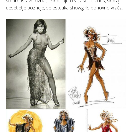
so predstavo označile kot “ujeto v času”. Danes, skoraj
desetletje pozneje, se estetika showgirls ponovno vrača.