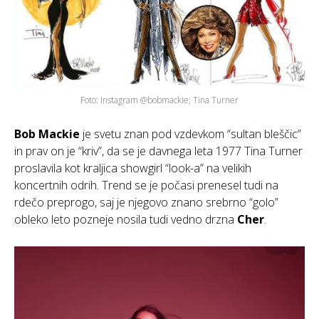
Foto: Instagram @bobmackie; Tina Turner
Bob Mackie
je svetu znan pod vzdevkom “sultan bleščic”
in prav on je “kriv”, da se je davnega leta 1977 Tina Turner
proslavila kot kraljica showgirl “look-a” na velikih
koncertnih odrih. Trend se je počasi prenesel tudi na
rdečo preprogo, saj je njegovo znano srebrno “golo”
obleko leto pozneje nosila tudi vedno drzna
Cher
.