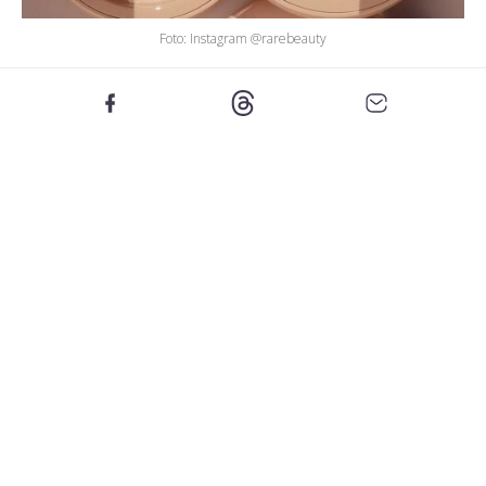
Foto: Instagram @rarebeauty
Gre za Catrice Glow Lover Highlighter v odtenku
Pearlfection, ki s svojo svilnato teksturo in bleščečim
finišem resnično spominja na kultni Rare Beauty
osvetljevalec.
Kožo čudovito osvetli, ne da bi poudaril nepravilnosti,
hkrati pa se neverjetno lepo zlije s podlago. Kar pa je
najboljše? Stane le 5,10 €, medtem ko original dosega
ceno okoli 30 €!