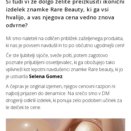
Si tudi vi že dolgo želite preizkusiti ikonični
izdelek znamke Rare Beauty, ki ga vsi
hvalijo, a vas njegova cena vedno znova
odvrne?
Mi smo naleteli na odličen približek zaželjenega produkta,
ki nas je povsem navdušil in to po občutno ugodnejši ceni!
Če ste ljubitelji sijoče, sveže polti, potem zagotovo
poznate priljubljeni osvetljevalec, ki ga obožujejo tako
vplivneži kot lepotni navdušenci znamke Rare beauty, ki jo
je ustvarila
Selena Gomez
.
A čeprav je original izjemen, njegov cenovni razpon ni
najbolj prijazen do denarnice. Na srečo smo v DM
drogeriji odkrili izdelek, ki ponuja zelo podoben učinek za
le delček te cene.