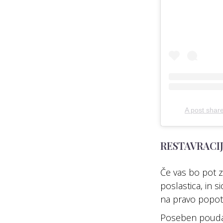
A post shar
RESTAVRACIJ
Če vas bo pot z
poslastica, in s
na pravo popot
Poseben poudarek