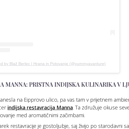
ed by Blaž Berlec | Hrana in Potovanje (@yummyavanture)
A MANNA: PRISTNA INDIJSKA KULINARIKA V LJ
anesla na Eipprovo ulico, pa vas tam v prijetnem ambie
icer
indijska restavracija Manna
. Ta združuje okuse sever
ovanje med aromatičnimi začimbami.
 restavracije je gostoljubje, saj živijo po starodavni sa