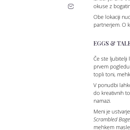
okuse z bogati
Obe lokaciji nud
partnerjem. O ka
EGGS & TALE
Če ste ljubitelj
prvem pogledu. 
topli toni, mehke
V ponudbi lahko
do kreativnih t
namazi.
Meni je ustvarj
Scrambled Bagel
mehkem maslenem