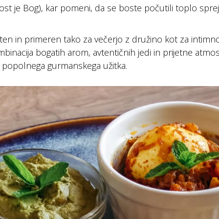
st je Bog), kar pomeni, da se boste počutili toplo sprej
ten in primeren tako za večerjo z družino kot za intimno v
inacija bogatih arom, avtentičnih jedi in prijetne atmosf
r popolnega gurmanskega užitka.