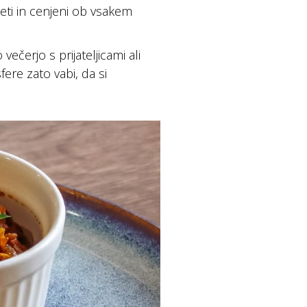
eti in cenjeni ob vsakem
ečerjo s prijateljicami ali
ere zato vabi, da si