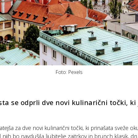
Foto: Pexels
sta se odprli dve novi kulinarični točki, 
atejša za dve novi kulinarični točki, ki prinašata sveže o
 njih bo navdušila ljubitelje zajtrkov in brunch klasik, 