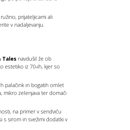
žino, prijateljicami ali
rite v nadaljevanju.
 Tales
navdušil že ob
stetiko iz 70‑ih, kjer so
h palačink in bogatih omlet
a, mikro zelenjava ter domači
osti, na primer v sendviču
si s sirom in svežimi dodatki v