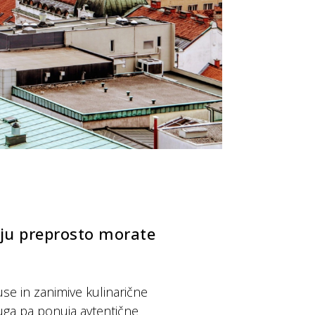
ki ju preprosto morate
kuse in zanimive kulinarične
druga pa ponuja avtentične