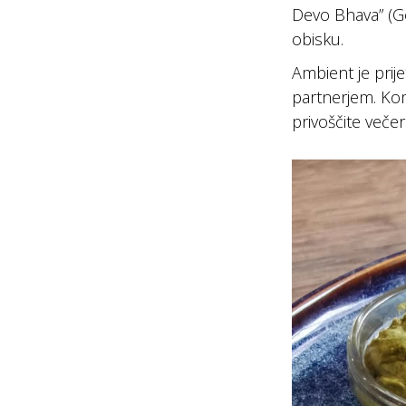
Devo Bhava” (Go
obisku.
Ambient je prije
partnerjem. Komb
privoščite veče