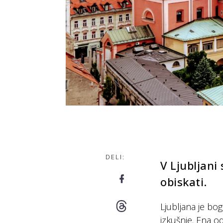
DELI:
V Ljubljani 
obiskati.
Ljubljana je bog
izkušnje. Ena od