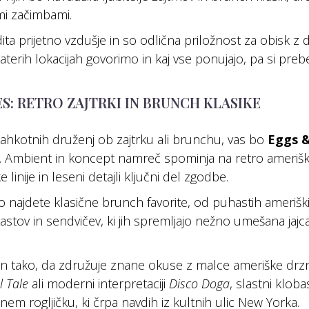
mi začimbami.
ita prijetno vzdušje in so odlična priložnost za obisk z dru
terih lokacijah govorimo in kaj vse ponujajo, pa si prebe
S: RETRO ZAJTRKI IN BRUNCH KLASIKE
i lahkotnih druženj ob zajtrku ali brunchu, vas bo
Eggs &
Ambient in koncept namreč spominja na retro ameriško e
 linije in leseni detajli ključni del zgodbe.
 najdete klasične brunch favorite, od puhastih ameriški
oastov in sendvičev, ki jih spremljajo nežno umešana jajc
en tako, da združuje znane okuse z malce ameriške drzn
 Tale
ali moderni interpretaciji
Disco Doga
, slastni kloba
 rogljičku, ki črpa navdih iz kultnih ulic New Yorka.