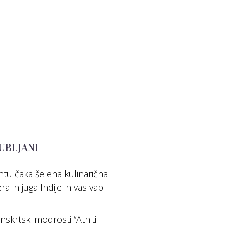
UBLJANI
ntu čaka še ena kulinarična
a in juga Indije in vas vabi
nskrtski modrosti “Athiti