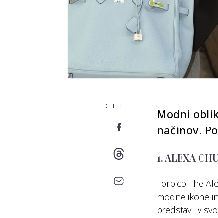
DELI:
Modni oblik
načinov. Po
1. ALEXA CH
Torbico The Al
modne ikone in 
predstavil v svo