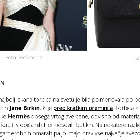
Foto: Profimedia
Fo
IN
najbolj iskana torbica na svetu je bila poimenovala po pevk
nin
Jane Birkin
, ki je
pred kratkim preminila
. Torbica 
mke
Hermès
dosega vrtoglave cene, odvisno od materiala
upiti v običajnih Hermèsovih butikih. Na nekatere različi
h garderobnih omarah pa jo imajo prav vse največje zvezdn