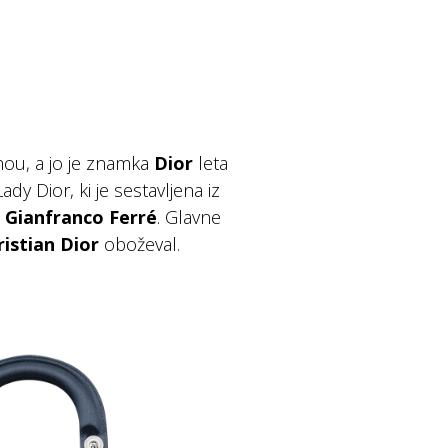
hou, a jo je znamka
Dior
leta
Lady Dior, ki je sestavljena iz
l
Gianfranco Ferré
. Glavne
ristian Dior
oboževal.