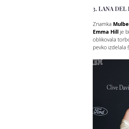
3. LANA DEL
Znamka
Mulbe
Emma Hill
je 
oblikovala torb
pevko izdelala š