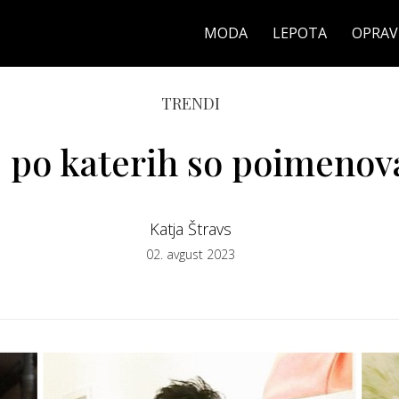
MODA
LEPOTA
OPRAV
TRENDI
, po katerih so poimenov
Katja Štravs
02. avgust 2023