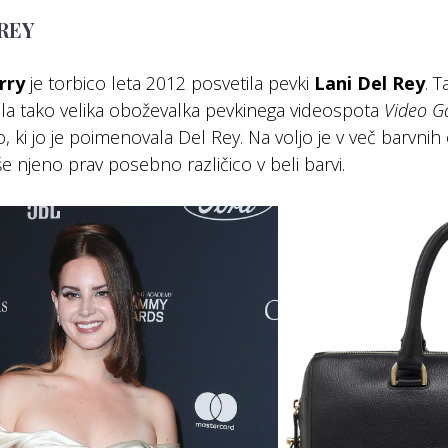
 REY
rry
je torbico leta 2012 posvetila pevki
Lani Del Rey
. T
bila tako velika oboževalka pevkinega videospota
Video 
o, ki jo je poimenovala Del Rey. Na voljo je v več barvni
e njeno prav posebno različico v beli barvi.