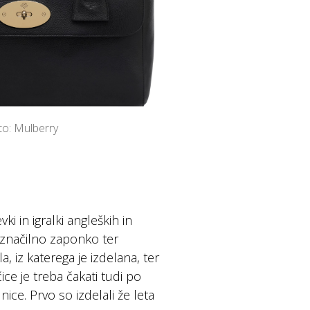
to: Mulberry
i in igralki angleških in
z značilno zaponko ter
, iz katerega je izdelana, ter
ce je treba čakati tudi po
ice. Prvo so izdelali že leta