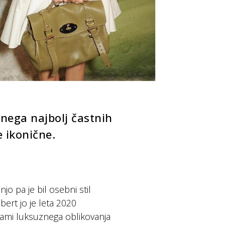
nega najbolj častnih
e ikonične.
jo pa je bil osebni stil
bert jo je leta 2020
rbami luksuznega oblikovanja