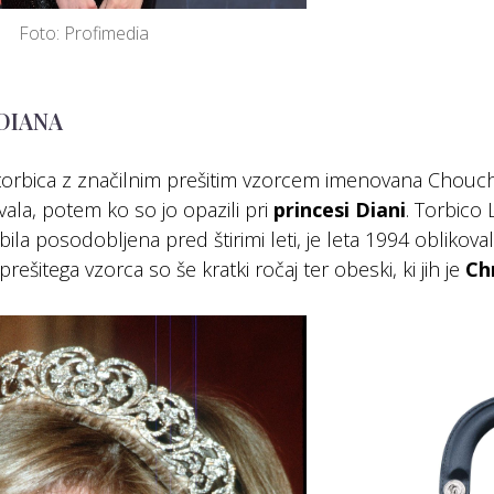
Foto: Profimedia
 DIANA
 torbica z značilnim prešitim vzorcem imenovana Chouc
la, potem ko so jo opazili pri
princesi Diani
. Torbico 
bila posodobljena pred štirimi leti, je leta 1994 oblikova
prešitega vzorca so še kratki ročaj ter obeski, ki jih je
Ch