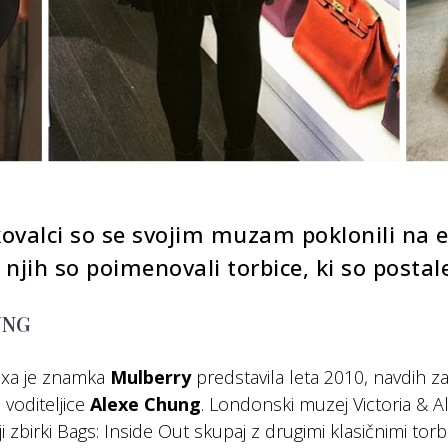
ovalci so se svojim muzam poklonili na e
 njih so poimenovali torbice, ki so postal
UNG
exa je znamka
Mulberry
predstavila leta 2010, navdih zan
voditeljice
Alexe Chung
. Londonski muzej Victoria & Al
ji zbirki Bags: Inside Out skupaj z drugimi klasičnimi to