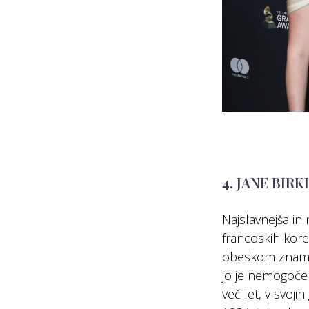
4. JANE BIRK
Najslavnejša in 
francoskih kore
obeskom zna
jo je nemogoče k
več let, v svoji