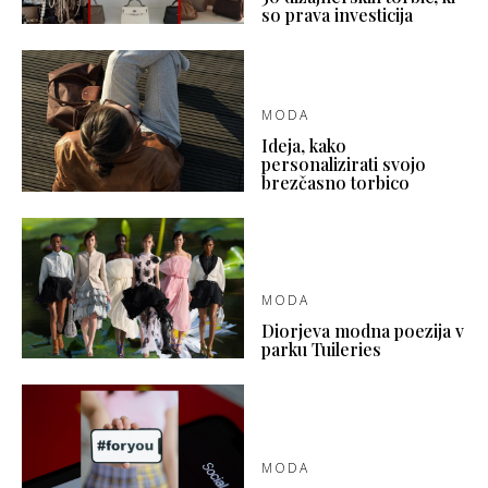
so prava investicija
MODA
Ideja, kako
personalizirati svojo
brezčasno torbico
MODA
Diorjeva modna poezija v
parku Tuileries
MODA