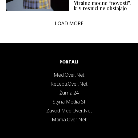
Viralne modne “novosti”,
ki v resnici ne obstajajo
LOAD MORE
PORTALI
Med.Over.Net
Recepti.Over.Net
Žurnal24
Styria Media SI
Zavod Med.Over.Net
Mama.Over.Net