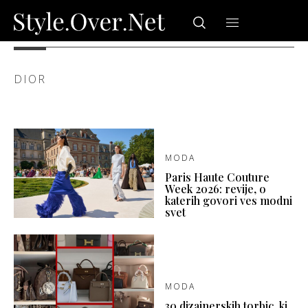
DIOR
MODA
Paris Haute Couture
Week 2026: revije, o
katerih govori ves modni
svet
MODA
30 dizajnerskih torbic, ki