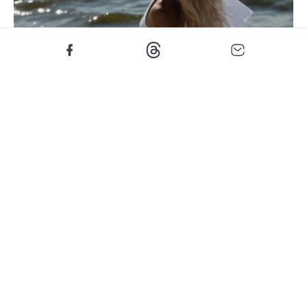
Foto: Instagram @kat.fit.ma
ZAKAJ JE POLETI IZPADANJE LAS BOLJ
IZRAZITO?
Veliko las, ki jih poleti opazimo na krtači ali v odtoku,
pravzaprav ni izpadlih iz korenine, temveč so se zlomili po
dolžini. Suhi in poškodovani lasje so namreč bistveno bolj