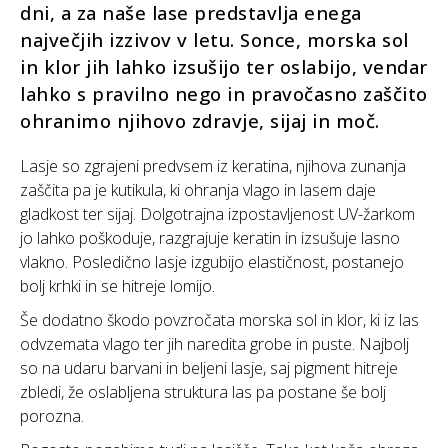
dni, a za naše lase predstavlja enega
največjih izzivov v letu. Sonce, morska sol
in klor jih lahko izsušijo ter oslabijo, vendar
lahko s pravilno nego in pravočasno zaščito
ohranimo njihovo zdravje, sijaj in moč.
Lasje so zgrajeni predvsem iz keratina, njihova zunanja
zaščita pa je kutikula, ki ohranja vlago in lasem daje
gladkost ter sijaj. Dolgotrajna izpostavljenost UV-žarkom
jo lahko poškoduje, razgrajuje keratin in izsušuje lasno
vlakno. Posledično lasje izgubijo elastičnost, postanejo
bolj krhki in se hitreje lomijo.
Še dodatno škodo povzročata morska sol in klor, ki iz las
odvzemata vlago ter jih naredita grobe in puste. Najbolj
so na udaru barvani in beljeni lasje, saj pigment hitreje
zbledi, že oslabljena struktura las pa postane še bolj
porozna.