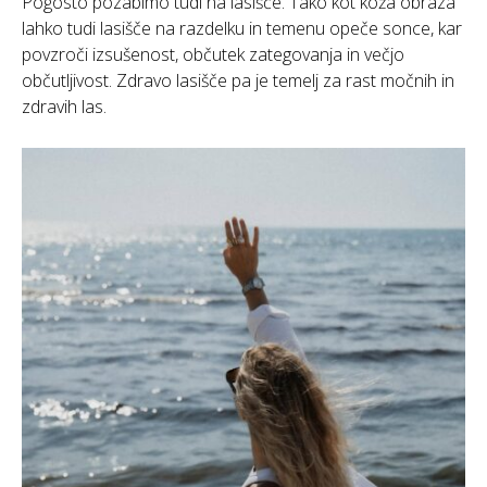
Pogosto pozabimo tudi na lasišče. Tako kot koža obraza
lahko tudi lasišče na razdelku in temenu opeče sonce, kar
povzroči izsušenost, občutek zategovanja in večjo
občutljivost. Zdravo lasišče pa je temelj za rast močnih in
zdravih las.