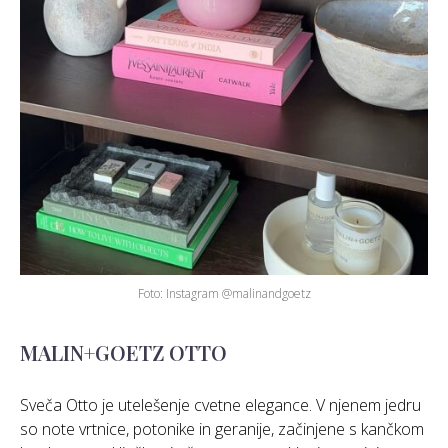
Foto: Instagram @malinandgoetz
MALIN+GOETZ OTTO
Sveča Otto je utelešenje cvetne elegance. V njenem jedru
so note vrtnice, potonike in geranije, začinjene s kančkom