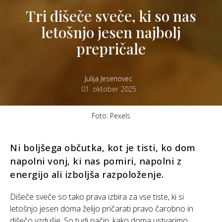
Tri dišeče sveče, ki so nas
letošnjo jesen najbolj
prepričale
Julija Jesenovec
01. oktober 2025
Foto: Pexels
Ni boljšega občutka, kot je tisti, ko dom
napolni vonj, ki nas pomiri, napolni z
energijo ali izboljša razpoloženje.
Dišeče sveče so tako prava izbira za vse tiste, ki si
letošnjo jesen doma želijo pričarati pravo čarobno in
dišečo vzdušje. So tudi način, kako doma ustvarimo