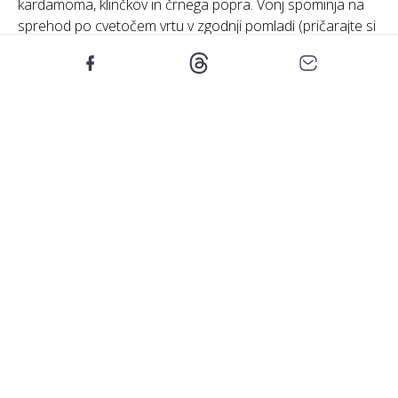
kardamoma, klinčkov in črnega popra. Vonj spominja na
sprehod po cvetočem vrtu v zgodnji pomladi (pričarajte si
vonj pomladi tudi jeseni), ko je zrak poln svežine in obljub
novega začetka.
Plamen sveče gori do šestdeset ur, kar pomeni, da lahko
ta vonj dolgo spremlja vsakdanje rituale. Ta sveča je
droben vsakodnevni luksuz, ki prostor napolni s
harmonijo.