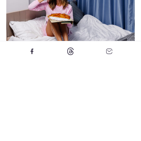
Foto: Freepik
Opazili so možno povezavo med hitrim prehranjevanjem
in tveganjem za razvoj sladkorne bolezni tipa 2. Ker naši
možgani potrebujejo približno 20 minut, da sprejmejo
signal, da smo siti, se kaj hitro zgodi, da pojeste preveč še
preden telo zazna sitost.
Prenajedanje lahko nato zviša raven glukoze in če jeste
prehitro, je večja verjetnost, da boste v telesu sprožili
specifične citokine, kar sčasoma privede do inzulinske