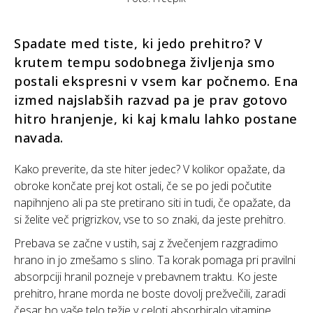
Spadate med tiste, ki jedo prehitro? V
krutem tempu sodobnega življenja smo
postali ekspresni v vsem kar počnemo. Ena
izmed najslabših razvad pa je prav gotovo
hitro hranjenje, ki kaj kmalu lahko postane
navada.
Kako preverite, da ste hiter jedec? V kolikor opažate, da
obroke končate prej kot ostali, če se po jedi počutite
napihnjeno ali pa ste pretirano siti in tudi, če opažate, da
si želite več prigrizkov, vse to so znaki, da jeste prehitro.
Prebava se začne v ustih, saj z žvečenjem razgradimo
hrano in jo zmešamo s slino. Ta korak pomaga pri pravilni
absorpciji hranil pozneje v prebavnem traktu. Ko jeste
prehitro, hrane morda ne boste dovolj prežvečili, zaradi
česar bo vaše telo težje v celoti absorbiralo vitamine,