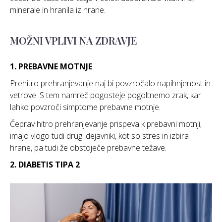
minerale in hranila iz hrane.
MOŽNI VPLIVI NA ZDRAVJE
1. PREBAVNE MOTNJE
Prehitro prehranjevanje naj bi povzročalo napihnjenost in
vetrove. S tem namreč pogosteje pogoltnemo zrak, kar
lahko povzroči simptome prebavne motnje.
Čeprav hitro prehranjevanje prispeva k prebavni motnji,
imajo vlogo tudi drugi dejavniki, kot so stres in izbira
hrane, pa tudi že obstoječe prebavne težave.
2. DIABETIS TIPA 2