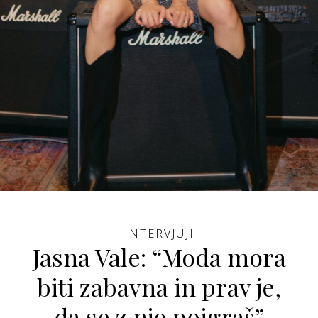
INTERVJUJI
Jasna Vale: “Moda mora
biti zabavna in prav je,
da se z njo poigraš”