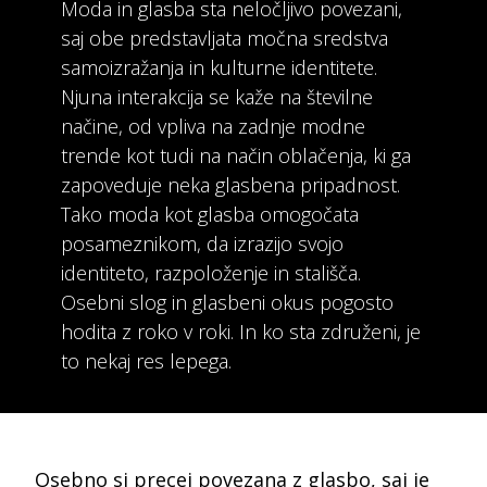
Moda in glasba sta neločljivo povezani,
saj obe predstavljata močna sredstva
samoizražanja in kulturne identitete.
Njuna interakcija se kaže na številne
načine, od vpliva na zadnje modne
trende kot tudi na način oblačenja, ki ga
zapoveduje neka glasbena pripadnost.
Tako moda kot glasba omogočata
posameznikom, da izrazijo svojo
identiteto, razpoloženje in stališča.
Osebni slog in glasbeni okus pogosto
hodita z roko v roki. In ko sta združeni, je
to nekaj res lepega.
Osebno si precej povezana z glasbo, saj je