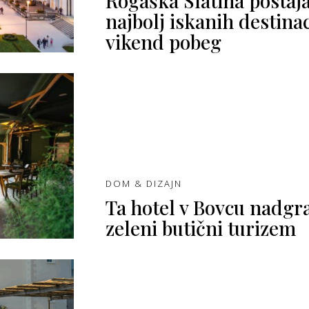
Rogaška Slatina postaj
najbolj iskanih destinac
vikend pobeg
DOM & DIZAJN
Ta hotel v Bovcu nadgra
zeleni butični turizem