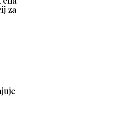
a ena
ij za
juje