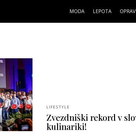
MODA
LEPOTA
OPRAV
LIFESTYLE
Zvezdniški rekord v sl
kulinariki!