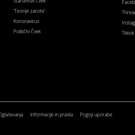
Starševski Čvek
Face
'Teorije zarote'
Threa
Koronavirus
Insta
Politični Čvek
Tiktok
Oglaševanja
Informacije in pravila
Pogoji uporabe