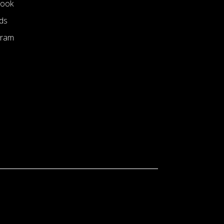
book
ds
gram