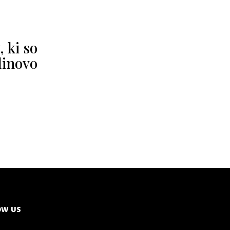
 ki so
linovo
OW US