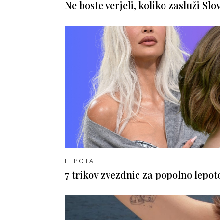
Ne boste verjeli, koliko zasluži Slo
LEPOTA
7 trikov zvezdnic za popolno lepot