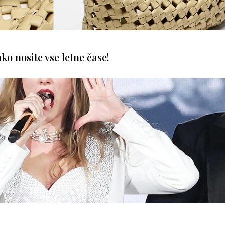
ko nosite vse letne čase!